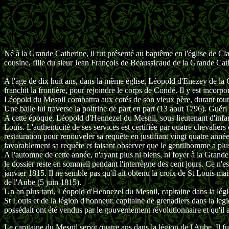
Né à la Grande Catherine, il fut présenté au baptême en l'église de
cousine, fille du sieur Jean François de Beaussicaud de la Grande Cat
A l'àge de dix huit ans, dans la même église, Léopold d'Enezey de l
franchit la frontière, pour rejoindre le corps de Condé. Il y est inco
Léopold du Mesnil combattra aux cotés de son vieux père, durant toute
Une balle lui traverse la poitrine de part en part (13 aout 1796). Gué
A cette époque, Léopold d'Hennezel du Mesnil, sous lieutenant d'inf
Louis. L'authenticité de ses services est certifiée par quatre cheval
restauration pour renouveler sa requête en justifiant vingt quatre ann
favorablement sa requête et faisant observer que le gentilhomme a plus
A l'automne de cette année, n'ayant plus ni biens, ni foyer à la Gran
le dossier reste en sommeil pendant l'interrègne des cent jours. Ce 
janvier 1815. Il ne semble pas qu'il ait obtenu la croix de St Louis ma
de l'Aube (5 juin 1815).
Un an plus tard, Léopold d'Hennezel du Mesnil, capitaine dans la légio
St Louis et de la légion d'honneur, capitaine de grenadiers dans la leg
possédait ont été vendus par le gouvernement révolutionnaire et qu'il 
Le capitaine du Mesnil servit quatre ans dans la légion de l'Aube. Il f