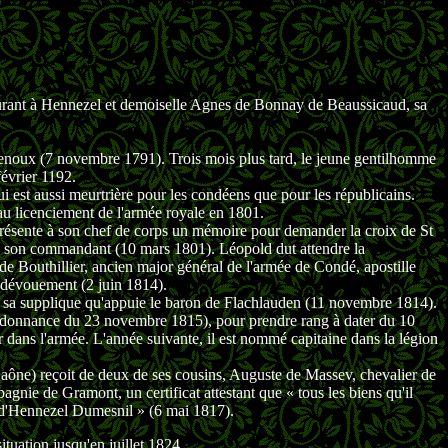
eurant à Hennezel et demoiselle Agnes de Bonnay de Beaussicaud, sa
penoux (7 novembre 1791). Trois mois plus tard, le jeune gentilhomme
février 1192.
 est aussi meurtrière pour les condéens que pour les républicains.
'au licenciement de l'armée royale en 1801.
résente à son chef de corps un mémoire pour demander la croix de St
le, son commandant (10 mars 1801). Léopold dut attendre la
de Bouthillier, ancien major général de l'armée de Condé, apostille
n dévouement (2 juin 1814).
lle sa supplique qu'appuie le baron de Flachlauden (11 novembre 1814).
(ordonnance du 23 novembre 1815), pour prendre rang à dater du 10
er dans l'armée. L'année suivante, il est nommé capitaine dans la légion
 Saône) reçoit de deux de ses cousins, Auguste de Massev, chevalier de
gnie de Gramont, un certificat attestant que « tous les biens qu'il
ld d'Hennezel Dumesnil » (6 mai 1817).
ituation jusqu'en juillet 1824.