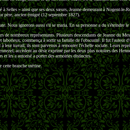
tiré à Selles » ainsi que ses deux sœurs, Jeanne demeurant à Nogent-le
eur père, ancien émigré (12 septembre 1827).
te. Nous ignorons aussi s'il se maria. En sa personne a du s'éteindre l
 jours de nombreux représentants. Plusieurs descendants de Jeanne du Mes
t laborieux, commença à sortir sa famille de l'obscurité. Il fut l'auteur d
t à leur travail, ils sont parvenus à remonter l'échelle sociale. Leurs re
ennezel, accèdent au désir exprimé par les deux plus notoires des Hennez
 et les a autorisé a porter des armoiries distinctes.
e cette branche utérine.