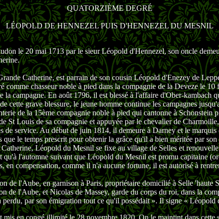
QUATORZIÈME DEGRÉ
LÉOPOLD DE HENNEZEL PUIS D'HENNEZEL DU MESNIL
 Claudon le 20 mai 1713 par le sieur Léopold d'Hennezel, son oncle dem
herine.
a Grande Catherine, est parrain de son cousin Léopold d'Enezey de Lep
rporé comme chasseur noble à pied dans la compagnie de la Deveze le 10 
 la campagne. En août 1796, il est blessé à l'affaire d'Ober-kambach qui
ri de cette grave blessure, le jeune homme continue les campagnes jusqu
anterie de la 15ème compagnie noble à pied qui cantonne à Schonstein p
iers de St Louis de sa compagnie et appuyée par le chevalier de Charmoil
ées de service. Au début de juin 1814, il demeure à Darney et le marquis 
 que le temps prescrit pour obtenir la grâce qu'il a bien méritée par so
de Catherine, Léopold du Mesnil se fixe au village de Selles et renouve
n'est qu'à l'automne suivant que Léopold du Mesnil est promu capitaine 
is, en compensation, comme il n'a aucune fortune, il est autorisé à rentr
n de l'Aube, en garnison à Paris, propriétaire domicilié à Selle 'haute
ion de l'Aube, et Nicolas de Massey, garde du corps du roi, dans la compa
a perdu, par son émigration tout ce qu'il possédait ». Il signe « Léopo
ut mis en congé illimité le 28 novembre 1820. On le maintint dans cette s