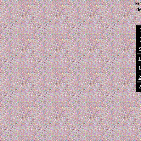
PA
de
1
1
2
2