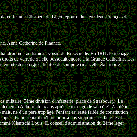
 dame Jeanne Élisabeth de Bigot, épouse du sieur Jean-François de
aine, Anne Catherine de Finance.
 chaudronnier, au hameau voisin de Brisecuelle. En 1811, le ménage
 droits de verrerie qu'elle possédait encore à la Grande Catherine. Les
indemnité des émigrés, héritée de son père (mais elle était morte
nds militaire, 5ème division d'infanterie, place de Strasbourg). Le
blement à Achern, deux ans après le mariage de sa mère). Au début
mais, né d'un père trop âgé, l'enfant est resté faible de constitution
mps suivant, sentant qu'il ne pourra pas supporter les fatigues du
e nommé Klentschi Louis. lL conseil d'administration du 2ème léger