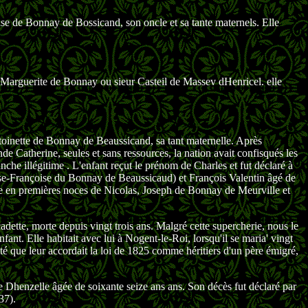
se de Bonnay de Bossicand, son oncle et sa tante maternels. Elle
 Marguerite de Bonnay ou sieur Casteil de Massev dHenricel. elle
oinette de Bonnay de Beaussicand, sa tant maternelle. Après
ande Catherine, seules et sans ressources, la nation avait confisqués les
nche illégitime . L'enfant reçut le prénom de Charles et fut déclaré à
 Rose-Françoise du Bonnay de Beaussicaud) et François Valentin âgé de
e en premières noces de Nicolas, Joseph de Bonnay de Meurville et
cadette, morte depuis vingt trois ans. Malgré cette supercherie, nous le
fant. Elle habitait avec lui à Nogent-le-Roi, lorsqu'il se maria' vingt
ité que leur accordait la loi de 1825 comme héritiers d'un père émigré,
oise Dhenzelle âgée de soixante seize ans ans. Son décès fut déclaré par
37).