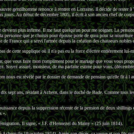
e pauvre gentilhomme renonce à rentrer en Lorraine. Il décide de rester 
eux jours. Au début de décembre 1805, il écrit à son ancien chef de corp
 je deviens plus infirme. Il me faut quelqu'un pour me soigner. La pensi
 personne que je choisis pour épouse porte de quoi pour sa nourriture e
le de France qui a servi l'armée
depuis
la création des chasseurs nobles e
bas de cette supplique où il n'a pas eu la force d'écrire entièrement lu
ur, que vous faire mon compliment pour le mariage que vous vous propos
tez. Soyez assuré, monsieur, de ma parfaite estime pour vous, (décembr
nous est révélé par le dossier de demande de pension qu'elle fit à l a
te dix sept ans, résidait à Achern, dans le duché de Bade. Comme tous les
 puissance depuis la suppression récente de la pension de deux shillings 
s ».
on émigration. Il signe, « J.F. d'Hennezel du Mainy » (25 juin 1814).
 à Achern (le 19 octobre 1814). Après son décès, sa veuve et son fils qui