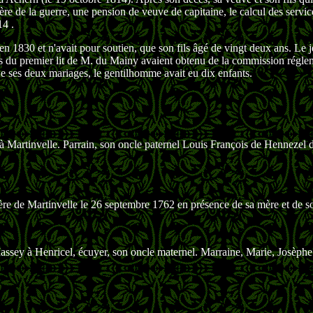
e de la guerre, une pension de veuve de capitaine, le calcul des service
14 .
n 1830 et n'avait pour soutien, que son fils âgé de vingt deux ans. Le
ts du premier lit de M. du Mainy avaient obtenu de la commission régle
De ses deux mariages, le gentilhomme avait eu dix enfants.
 à Martinvelle. Parrain, son oncle paternel Louis François de Henneze
ère de Martinvelle le 26 septembre 1762 en présence de sa mère et de so
 Massey à Henricel, écuyer, son oncle maternel. Marraine, Marie, Josèphe