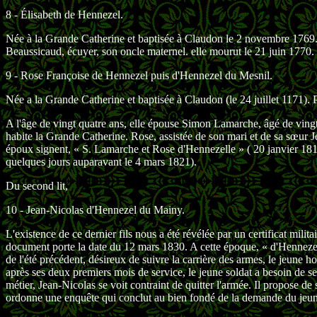
8 - Élisabeth de Hennezel.
Née à la Grande Catherine et baptisée à Claudon le 2 novembre 1769.
Beaussicaud, écuyer, son oncle maternel. elle mourut le 21 juin 1770.
9 - Rose Françoise de Hennezel puis d'Hennezel du Mesnil.
Née a la Grande Catherine et baptisée à Claudon (le 24 juillet 1171).
A l'âge de vingt quatre ans, elle épouse Simon Lamarche, âgé de ving
habite la Grande Catherine. Rose, assistée de son mari et de sa sœur J
époux signent, « S. Lamarche et Rose d'Hennezelle » ( 20 janvier 1811).
quelques jours auparavant le 4 mars 1821).
Du second lit,
10 - Jean-Nicolas d'Hennezel du Mainy.
L'existence de ce dernier fils nous a été révélée par un certificat milit
document porte la date du 12 mars 1830. A cette époque, « d'Henneze
de l'été précédent, désireux de suivre la carrière des armes, le jeune h
après ses deux premiers mois de service, le jeune soldat a besoin de s
métier, Jean-Nicolas se voit contraint de quitter l'armée. Il propose d
ordonne une enquête qui conclut au bien fondé de la demande du je