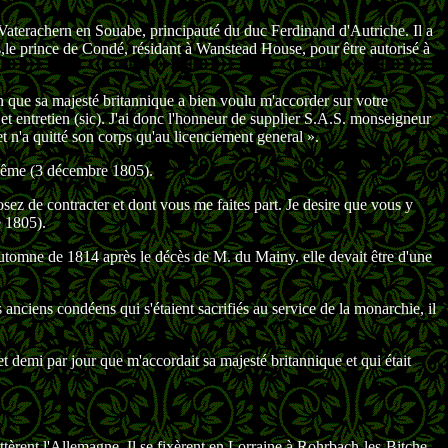
à Vaterachern en Souabe, principauté du duc Ferdinand d'Autriche. Il a
s,le prince de Condé, résidant à Wanstead House, pour être autorisé à
on que sa majesté britannique a bien voulu m'accorder sur votre
t entretien (sic). J'ai donc l'honneur de supplier S.A.S. monseigneur
t n'a quitté son corps qu'au licenciement general ».
i-même (3 décembre 1805).
ez de contracter et dont vous me faites part. Je desire que vous y
e 1805).
utomne de 1814 après le décès de M. du Mainy. elle devait être d'une
 anciens condéens qui s'étaient sacrifiés au service de la monarchie, il
et demi par jour que m'accordait sa majesté britannique et qui était
ttèrent l'Allemagne. Il se fixèrent en Lorraine à Rohrbach-les-Bitche