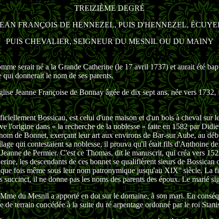
TREIZIÈME DEGRÉ
JEAN FRANÇOIS DE HENNEZEL, PUIS D'HENNEZEL, ÉCUYE
PUIS CHEVALIER, SEIGNEUR DU MESNIL OU DU MAINY
omme serait né a la Grande Catherine (le 17 avril 1737) et aurait été bapt
 qui donnerait le nom de ses parents.
église Jeanne Françoise de Bonnay âgée de dix sept ans, née vers 1732, 
iciellement Bossicau, est celui d'une maison et d'un bois à cheval su
uve l'origine dans « la recherche de la noblesse » faite en 1582 par Didi
nom de Bonnet, exerçant leur art aux environs de Bar-sur Aube, au déb
lage qui contestaient sa noblesse, il prouva qu'il était fils d'Anthoine d
Jeanne de Permier. C'est ce Thomas, dit le manuscrit, qui créa vers 1529,
herine, les descendants de ces bonnet se qualifièrent sieurs de Bossican 
uelque fois même sous leur nom patronymique jusqu'au XIX° siècle. La f
 succinct, il ne donne pas les noms des parents des époux. Le marié si
e Mme du Mesnil a apporté en dot sur le domaine, à son mari. En consé
e de terrain concédée à la suite du ré arpentage ordonné par le roi Stani