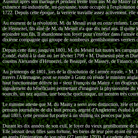
Aussitôt après son mariage et pendant trente trois ans M du Mainy (il
existence mi-industrielle, mi-paysanne, toute occupée à l'exploitation
1722. Depuis cette époque, la verrerie travaille assez activement. elle
Au moment de la révolution, M. du Mesnil avait eu onze enfants. Lorsq
de Hennezel, fils aîné de M. du Mesnil n'a que dix neuf ans. Il quitte 
rejoindre son fils. Il abandonne son foyer pour s'enrôler dans l'armée d
dixième compagnie qui groupe de nombreux gentilshommes verriers d
Depuis cette date, jusqu'en 1801, M. du Mesnil fait toutes les campagne
Condé, établi à la date ou 1er février 1799 « M. Dumesnil père et D
cousins Alexandre d'Hennezel, de Beaupré, de Massey, de Finance, d
Au printemps de 1801, lors de la dissolution de l armée royale, « M. J.F
travers l'Allemagne, pour se rendre à Gratz où réside le ministre ang
haut fonctionnaire délivre au « sieur François du Mainy » un élogieux 
signalement du bénéficiaire permettant d'imaginer la physionomie du vi
sourcils, un nez aquilin, une bouche quelconque, un menton très court et
Le ministre atteste que M. du Mainy a servi avec distinction, zèle et br
pension journalière de dix huit pences, argent d'Angleterre, évalué à do
mai 1803, cette pension fut portée à un shilling six pences par jour.
Durant les dix années de son exil, le foyer du vieux gentilhomme de l
Elle laissait deux filles sans fortune, les biens de leur père ayant été 
an après l'émigration de son père (27 janvier 1793). La cadette devint