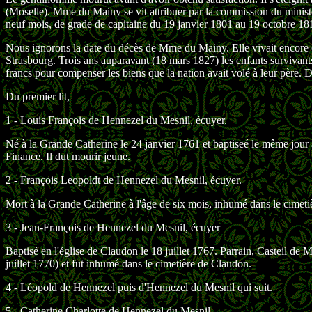
(Moselle). Mme du Mainy se vit attribuer par la commission du ministèr
neuf mois, de grade de capitaine du 19 janvier 1801 au 19 octobre 18
Nous ignorons la date du décès de Mme du Mainy. Elle vivait encore e
Strasbourg. Trois ans auparavant (18 mars 1827) les enfants survivan
francs pour compenser les biens que la nation avait volé à leur père. 
Du premier lit,
1 - Louis François de Hennezel du Mesnil, écuyer.
Né à la Grande Catherine le 24 janvier 1761 et baptiseé le même jour
Finance. Il dut mourir jeune.
2 - François Leopoldt de Hennezel du Mesnil, écuyer.
Mort à la Grande Catherine à l'âge de six mois, inhumé dans le cimeti
3 - Jean-François de Hennezel du Mesnil, écuyer
Baptisé en l'église de Claudon le 18 juillet 1767. Parrain, Casteil de
juillet 1770) et fut inhumé dans le cimetière de Claudon.
4 - Léopold de Hennezel puis d'Hennezel du Mesnil qui suit.
5 - Catherine Charlotte de Hennezel du Mesnil.