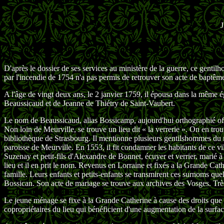
D'après le dossier de ses services au ministère de la guerre, ce gentilh
par l'incendie de 1754 n'a pas permis de retrouver son acte de baptême
A l'âge de vingt deux ans, le 2 janvier 1759, il épousa dans la même 
Beaussicaud et de Jeanne de Thiétry de Saint-Vaubert.
Le nom de Beaussicaud, alias Bossicamp, aujourd'hui orthographié off
Non loin de Meurville, se trouve un lieu dit « la verrerie ». On en tro
bibliothèque de Strasbourg. Il mentionne plusieurs gentilshommes du 
paroisse de Meurville. En 1553, il fit condamner les habitants de ce vil
Suzenay et petit-fils d'Alexandre de Bonnet, écuyer et verrier, marié à 
lieu et il en prit le nom. Revenus en Lorraine et fixés a la Grande Cat
famille. Leurs enfants et petits-enfants se transmirent ces surnoms q
Bossican. Son acte de mariage se trouve aux archives des Vosges. Très
Le jeune ménage se fixe à la Grande Catherine à cause des droits qu
copropriétaires du lieu qui bénéficient d'une augmentation de la surfac