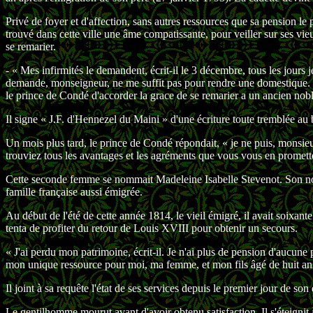
Privé de foyer et d'affection, sans autres ressources que sa pension l
trouvé dans cette ville une âme compatissante, pour veiller sur ses vi
se remarier.
- « Mes infirmités le demandent, écrit-il le 3 décembre, tous les jours
demande, monseigneur, ne me suffit pas pour rendre une domestique. la
le prince de Condé d'accorder la grace de se remarier a un ancien nob
Il signe « J.F. d'Hennezel du Maini » d'une écriture toute tremblée au 
Un mois plus tard, le prince de Condé répondait, « je ne puis, monsie
trouviez tous les avantages et les agréments que vous vous en promet
Cette seconde femme se nommait Madeleine Isabelle Stevenot. Son nom 
famille française aussi émigrée.
Au début de l'été de cette année 1814, le vieil émigré, il avait soixan
tenta de profiter du retour de Louis XVIII pour obtenir un secours.
« J'ai perdu mon patrimoine, écrit-il. Je n'ai plus de pension d'aucune
mon unique ressource pour moi, ma femme, et mon fils âgé de huit an
Il joint à sa requête l'état de ses services depuis le premier jour de s
Le gentilhomme mourut avant d'avoir obtenu satisfaction. Il s'éteignit