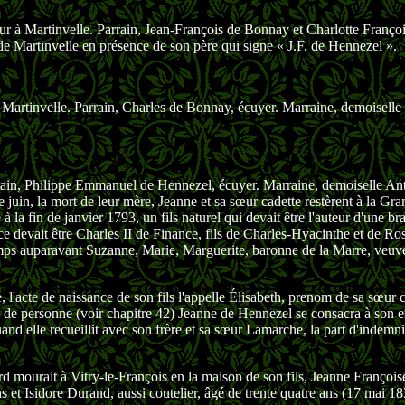
r à Martinvelle. Parrain, Jean-François de Bonnay et Charlotte Françoi
e Martinvelle en présence de son père qui signe « J.F. de Hennezel ».
 Martinvelle. Parrain, Charles de Bonnay, écuyer. Marraine, demoiselle
rrain, Philippe Emmanuel de Hennezel, écuyer. Marraine, demoiselle Ant
de juin, la mort de leur mère, Jeanne et sa sœur cadette restèrent à la Gr
a fin de janvier 1793, un fils naturel qui devait être l'auteur d'une bra
s (ce devait être Charles II de Finance, fils de Charles-Hyacinthe et de
emps auparavant Suzanne, Marie, Marguerite, baronne de la Marre, veuv
, l'acte de naissance de son fils l'appelle Élisabeth, prenom de sa sœur 
té de personne (voir chapitre 42) Jeanne de Hennezel se consacra à son en
and elle recueillit avec son frère et sa sœur Lamarche, la part d'indemn
us tard mourait à Vitry-le-François en la maison de son fils, Jeanne Franç
ns et Isidore Durand, aussi coutelier, âgé de trente quatre ans (17 mai 18