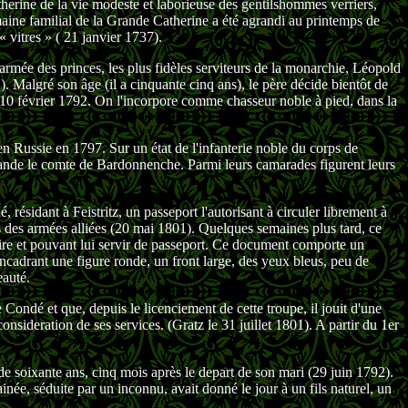
herine de la vie modeste et laborieuse des gentilshommes verriers,
maine familial de la Grande Catherine a été agrandi au printemps de
 vitres » ( 21 janvier 1737).
rmée des princes, les plus fidèles serviteurs de la monarchie, Léopold
). Malgré son âge (il a cinquante cinq ans), le père décide bientôt de
 le 10 février 1792. On l'incorpore comme chasseur noble à pied, dans la
 en Russie en 1797. Sur un état de l'infanterie noble du corps de
ande le comte de Bardonnenche. Parmi leurs camarades figurent leurs
résidant à Feistritz, un passeport l'autorisant à circuler librement à
s des armées alliées (20 mai 1801). Quelques semaines plus tard, ce
taire et pouvant lui servir de passeport. Ce document comporte un
ncadrant une figure ronde, un front large, des yeux bleus, peu de
eauté.
 Condé et que, depuis le licenciement de cette troupe, il jouit d'une
nsideration de ses services. (Gratz le 31 juillet 1801). A partir du 1er
e soixante ans, cinq mois après le depart de son mari (29 juin 1792).
ainée, séduite par un inconnu, avait donné le jour à un fils naturel, un